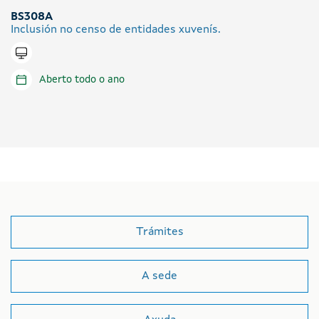
BS308A
Inclusión no censo de entidades xuvenís.
Tramitar en liña
Aberto todo o ano
Trámites
A sede