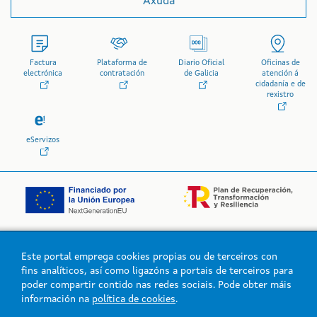
Axuda
Factura
Plataforma de
Diario Oficial
Oficinas de
electrónica
contratación
de Galicia
atención á
cidadanía e de
rexistro
eServizos
Este portal emprega cookies propias ou de terceiros con
Logo da Xunta de Galicia
fins analíticos, así como ligazóns a portais de terceiros para
poder compartir contido nas redes sociais. Pode obter máis
información na
política de cookies
.
Xunta de Galicia. Información mantida e publicada na intranet pola