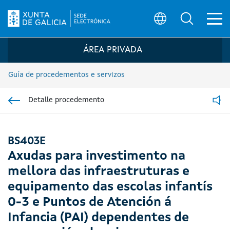
Ab
Búsqueda
Logo da Sede electrónica da Xunta de G
ÁREA PRIVADA
Guía de procedementos e servizos
Detalle procedemento
Ir á sección pai
Read
BS403E
Axudas para investimento na
mellora das infraestruturas e
equipamento das escolas infantís
0-3 e Puntos de Atención á
Infancia (PAI) dependentes de