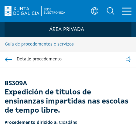
Ab
Búsqueda
Logo da Sede electrónica da Xunta de G
ÁREA PRIVADA
Guía de procedementos e servizos
Detalle procedemento
Ir á sección pai
Read
BS309A
Expedición de títulos de
ensinanzas impartidas nas escolas
de tempo libre.
Procedemento dirixido a:
Cidadáns