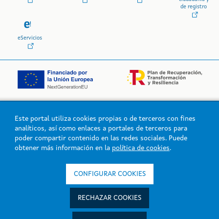
de registro
eServicios
Este portal utiliza cookies propias o de terceros con fines
Logo de la Xunta de Galicia
analíticos, así como enlaces a portales de terceros para
poder compartir contenido en las redes sociales. Puede
obtener más información en la
política de cookies
.
Xunta de Galicia. Información mantenida y publicada en la intranet
por la Xunta de Galicia
CONFIGURAR COOKIES
Atención a la ciudadanía
Accesibilidad
RECHAZAR COOKIES
Aviso legal
Mapa del portal