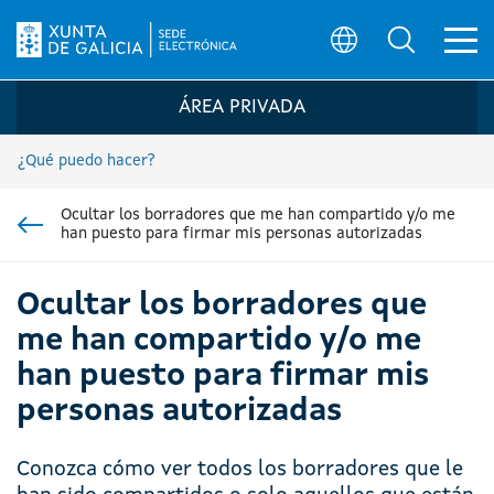
Ab
Búsqueda
Logo de la Sede electrónica de la Xunta 
ÁREA PRIVADA
¿Qué puedo hacer?
Ocultar los borradores que me han compartido y/o me
han puesto para firmar mis personas autorizadas
Ir á sección pai
Ocultar los borradores que
me han compartido y/o me
han puesto para firmar mis
personas autorizadas
Conozca cómo ver todos los borradores que le