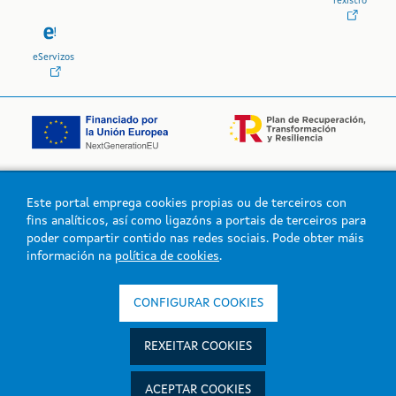
rexistro
eServizos
Este portal emprega cookies propias ou de terceiros con
Logo da Xunta de Galicia
fins analíticos, así como ligazóns a portais de terceiros para
poder compartir contido nas redes sociais. Pode obter máis
información na
política de cookies
.
Xunta de Galicia. Información mantida e publicada na intranet pola
Xunta de Galicia
CONFIGURAR COOKIES
Atención á cidadanía
Accesibilidade
REXEITAR COOKIES
Aviso legal
Mapa do portal
ACEPTAR COOKIES