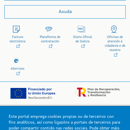
Axuda
Factura
Plataforma de
Diario Oficial
Oficinas de
electrónica
contratación
de Galicia
atención á
cidadanía e de
rexistro
eServizos
Este portal emprega cookies propias ou de terceiros con
Logo da Xunta de Galicia
fins analíticos, así como ligazóns a portais de terceiros para
poder compartir contido nas redes sociais. Pode obter máis