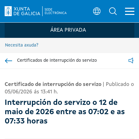
Ab
Búsqueda
Logo da Sede electrónica da Xunta de G
ÁREA PRIVADA
Necesita axuda?
Certificados de interrupción do servizo
Ir á sección pai
Read
Certificado de interrupción do servizo
|
Publicado o
05/06/2026 ás 13:41 h.
Interrupción do servizo o 12 de
maio de 2026
entre as 07:02 e as
07:33 horas