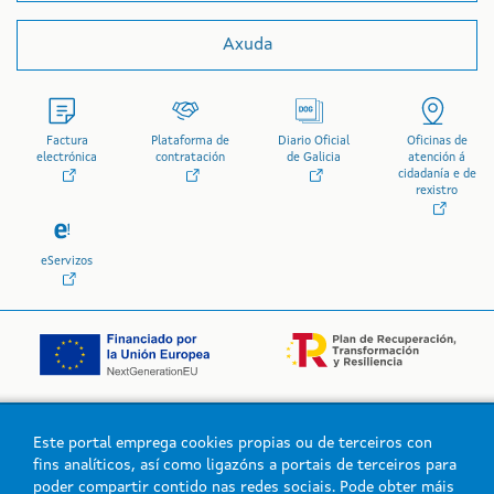
Axuda
Factura
Plataforma de
Diario Oficial
Oficinas de
electrónica
contratación
de Galicia
atención á
cidadanía e de
rexistro
eServizos
Este portal emprega cookies propias ou de terceiros con
Logo da Xunta de Galicia
fins analíticos, así como ligazóns a portais de terceiros para
poder compartir contido nas redes sociais. Pode obter máis