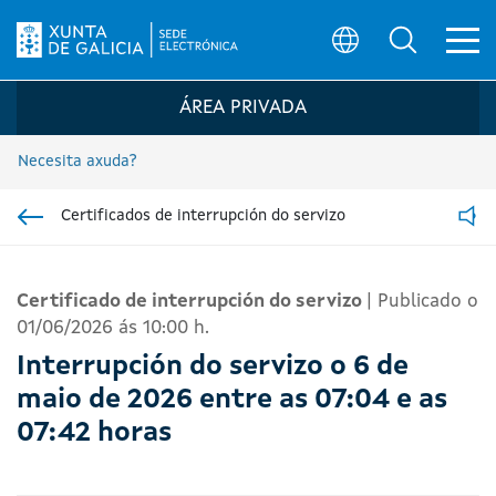
Ab
Búsqueda
Logo da Sede electrónica da Xunta de G
ÁREA PRIVADA
Necesita axuda?
Certificados de interrupción do servizo
Ir á sección pai
Read
Certificado de interrupción do servizo
|
Publicado o
01/06/2026 ás 10:00 h.
Interrupción do servizo o 6 de
maio de 2026
entre as 07:04 e as
07:42 horas