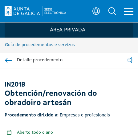
Ab
Búsqueda
Logo da Sede electrónica da Xunta de G
ÁREA PRIVADA
Guía de procedementos e servizos
Detalle procedemento
Ir á sección pai
Read
IN201B
Obtención/renovación do
obradoiro artesán
Procedemento dirixido a:
Empresas e profesionais
Aberto todo o ano