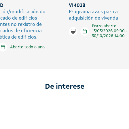
3D
VI402B
ición/modificación do
Programa avais para a
icado de edificios
adquisición de vivenda
entes no rexistro de
Prazo aberto:
icados de eficiencia
Tramitar en liña
13/03/2026 09:00 -
30/10/2026 14:00
tica de edificios.
tar en liña
Aberto todo o ano
De interese