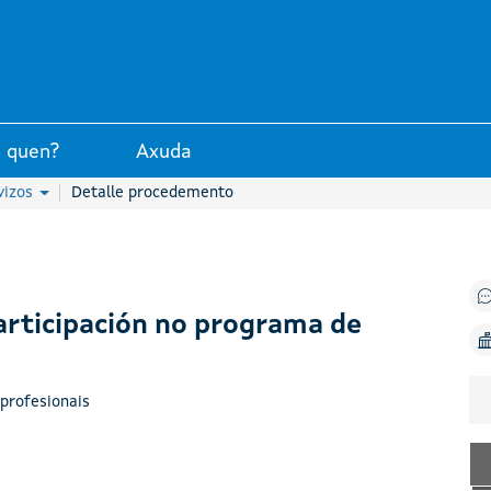
unta de Galicia
 quen?
Axuda
vizos
Detalle procedemento
Participación no programa de
profesionais