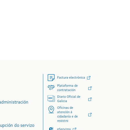
Factura electrónica
Plataforma de
contratación
Diario Oficial de
Galicia
administración
Oficinas de
atención á
cidadanía e de
rexistro
rupción do servizo
eServizos