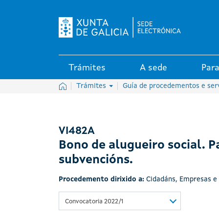
Logo da Sede electrónica da X
Trámites
A sede
Para
Inicio
Trámites
Guía de procedementos e ser
VI482A
Bono de alugueiro social. 
subvencións.
Procedemento dirixido a:
Cidadáns
,
Empresas e 
Convocatoria 2022/1