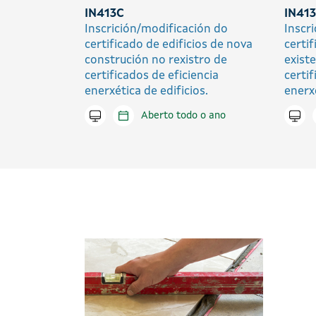
IN413C
IN41
Inscrición/modificación do
Inscr
certificado de edificios de nova
certif
construción no rexistro de
exist
certificados de eficiencia
certif
enerxética de edificios.
enerxé
Tramitar en liña
Aberto todo o ano
Trami