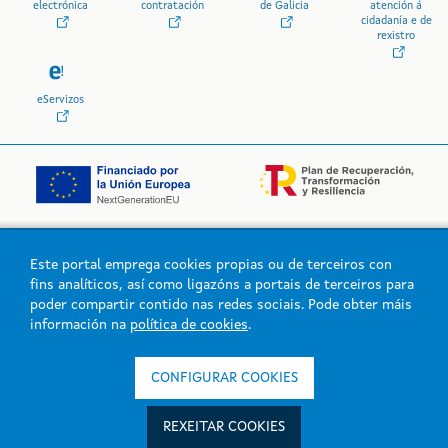
electrónica
contratación
de Galicia
atención á
cidadanía e de
rexistro
eServizos
Este portal emprega cookies propias ou de terceiros con
Logo da Xunta de Galicia
fins analíticos, así como ligazóns a portais de terceiros para
poder compartir contido nas redes sociais. Pode obter máis
información na
política de cookies
.
Xunta de Galicia. Información mantida e publicada na intranet pola
Xunta de Galicia
CONFIGURAR COOKIES
Atención á cidadanía
Accesibilidade
REXEITAR COOKIES
Aviso legal