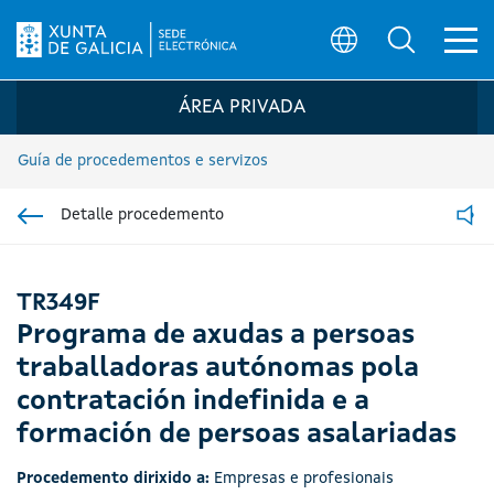
Ab
Búsqueda
Logo da Sede electrónica da Xunta de G
ÁREA PRIVADA
Guía de procedementos e servizos
Detalle procedemento
Ir á sección pai
Read
TR349F
Programa de axudas a persoas
traballadoras autónomas pola
contratación indefinida e a
formación de persoas asalariadas
Procedemento dirixido a:
Empresas e profesionais