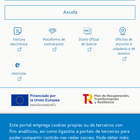
Axuda
Factura
Plataforma de
Diario Oficial
Oficinas de
electrónica
contratación
de Galicia
atención á
cidadanía e de
rexistro
eServizos
Este portal emprega cookies propias ou de terceiros con
Logo da Xunta de Galicia
fins analíticos, así como ligazóns a portais de terceiros para
poder compartir contido nas redes sociais. Pode obter máis