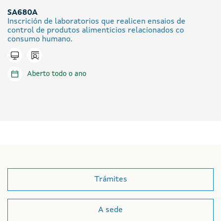
SA680A
Inscrición de laboratorios que realicen ensaios de
control de produtos alimenticios relacionados co
consumo humano.
Icono presencial
Tramitar en liña
Aberto todo o ano
Trámites
A sede