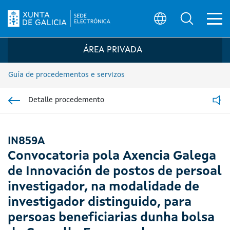
Ab
Búsqueda
Logo da Sede electrónica da Xunta de G
ÁREA PRIVADA
Guía de procedementos e servizos
Detalle procedemento
Ir á sección pai
Read
IN859A
Convocatoria pola Axencia Galega
de Innovación de postos de persoal
investigador, na modalidade de
investigador distinguido, para
persoas beneficiarias dunha bolsa