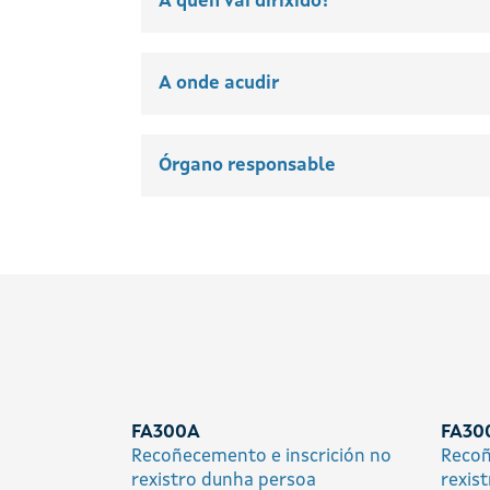
A quen vai dirixido?
A onde acudir
Órgano responsable
FA300A
FA30
Recoñecemento e inscrición no
Recoñ
rexistro dunha persoa
rexis