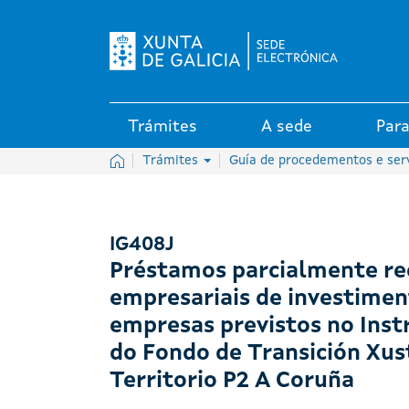
Logo da Sede electrónica da X
Trámites
A sede
Para
Inicio
Trámites
Guía de procedementos e ser
IG408J
Préstamos parcialmente re
empresariais de investime
empresas previstos no Ins
do Fondo de Transición Xus
Territorio P2 A Coruña