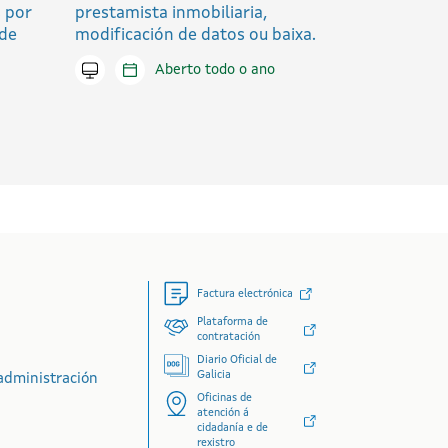
 por
prestamista inmobiliaria,
 de
modificación de datos ou baixa.
Tramitar en liña
Aberto todo o ano
Factura electrónica
Plataforma de
contratación
Diario Oficial de
Galicia
administración
Oficinas de
atención á
cidadanía e de
rexistro