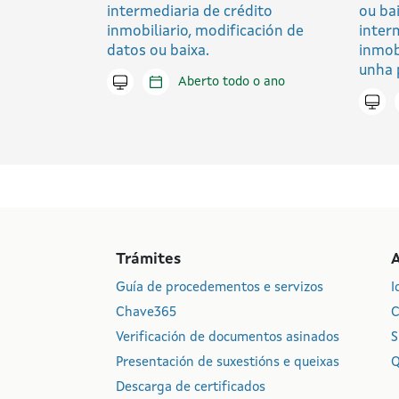
intermediaria de crédito
ou ba
inmobiliario, modificación de
inter
datos ou baixa.
inmob
unha 
Tramitar en liña
Aberto todo o ano
Trami
Trámites
Guía de procedementos e servizos
I
Chave365
C
Verificación de documentos asinados
S
Presentación de suxestións e queixas
Q
Descarga de certificados