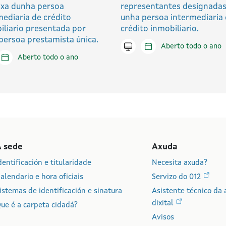
ixa dunha persoa
representantes designadas
mediaria de crédito
unha persoa intermediaria
iliario presentada por
crédito inmobiliario.
persoa prestamista única.
Tramitar en liña
Aberto todo o ano
tar en liña
Aberto todo o ano
A sede
Axuda
dentificación e titularidade
Necesita axuda?
alendario e hora oficiais
Servizo do 012
istemas de identificación e sinatura
Asistente técnico da 
dixital
ue é a carpeta cidadá?
Avisos