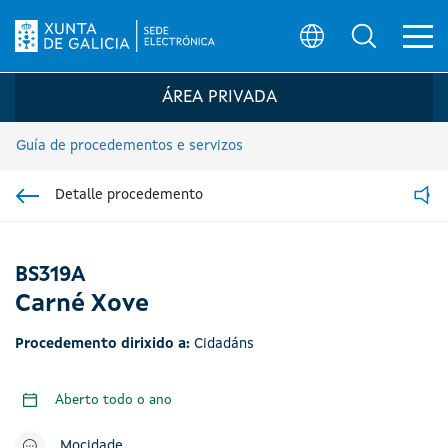
Ab
Búsqueda
Logo da Sede electrónica da Xunta de G
ÁREA PRIVADA
Guía de procedementos e servizos
Detalle procedemento
Ir á sección pai
Read
BS319A
Carné Xove
Procedemento dirixido a:
Cidadáns
Aberto todo o ano
Mocidade