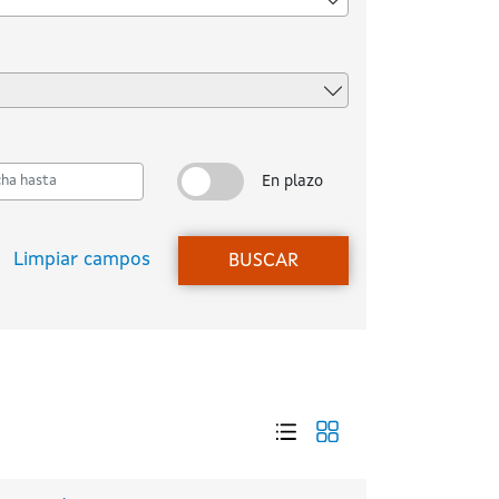
sta
En plazo
Mostrar/Ocultar en plazo
Limpiar campos
BUSCAR
Icono mostrar cuadri
Icono mostrar lista