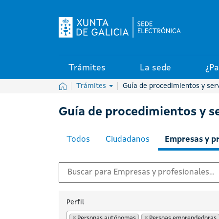
Logo de la Sede electrónica de
Trámites
La sede
¿Pa
Inicio
Trámites
Guía de procedimientos y ser
Guía de procedimientos y se
Todos
Ciudadanos
Empresas y p
Perfil
×
Personas autónomas
×
Persoas emprendedoras