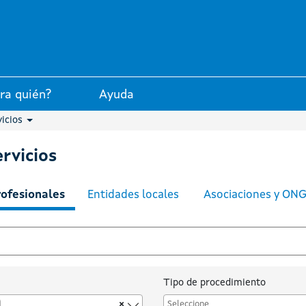
 la Xunta de Galicia
ra quién?
Ayuda
vicios
rvicios
rofesionales
Entidades locales
Asociaciones y ON
Tipo de procedimiento
×