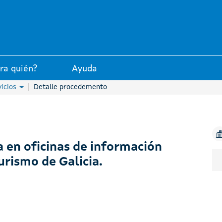
 la Xunta de Galicia
ra quién?
Ayuda
vicios
Detalle procedemento
 en oficinas de información
urismo de Galicia.