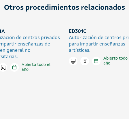
Otros procedimientos relacionados
1A
ED301C
ización de centros privados
Autorización de centros pr
impartir enseñanzas de
para impartir enseñanzas
en general no
artísticas.
sitarias.
Abierto todo 
Icono presencial
Tramitar en línea
año
Abierto todo el
Icono presencial
tar en línea
año