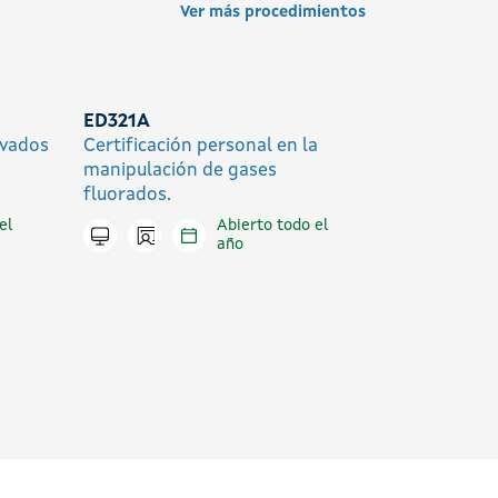
Ver más procedimientos
ED321A
ivados
Certificación personal en la
manipulación de gases
fluorados.
el
Abierto todo el
Icono presencial
Tramitar en línea
año