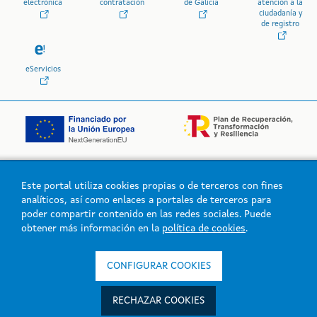
electrónica
contratación
de Galicia
atención a la
ciudadanía y
de registro
eServicios
Este portal utiliza cookies propias o de terceros con fines
Logo de la Xunta de Galicia
analíticos, así como enlaces a portales de terceros para
poder compartir contenido en las redes sociales. Puede
obtener más información en la
política de cookies
.
Xunta de Galicia. Información mantenida y publicada en la intranet
por la Xunta de Galicia
CONFIGURAR COOKIES
Atención a la ciudadanía
Accesibilidad
RECHAZAR COOKIES
Aviso legal