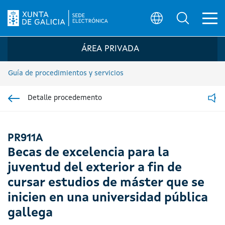
Ab
Búsqueda
Logo de la Sede electrónica de la Xunta 
ÁREA PRIVADA
Guía de procedimientos y servicios
Detalle procedemento
Ir á sección pai
Read
PR911A
Becas de excelencia para la
juventud del exterior a fin de
cursar estudios de máster que se
inicien en una universidad pública
gallega