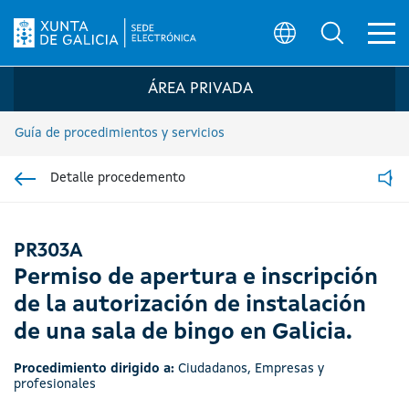
Ab
Búsqueda
Logo de la Sede electrónica de la Xunta 
ÁREA PRIVADA
Guía de procedimientos y servicios
Detalle procedemento
Ir á sección pai
Read
PR303A
Permiso de apertura e inscripción
de la autorización de instalación
de una sala de bingo en Galicia.
Procedimiento dirigido a:
Ciudadanos
,
Empresas y
profesionales