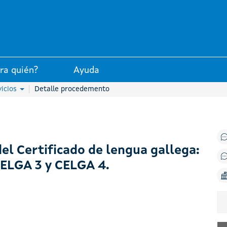
 la Xunta de Galicia
ra quién?
Ayuda
vicios
Detalle procedemento
el Certificado de lengua gallega:
CELGA 3 y CELGA 4.