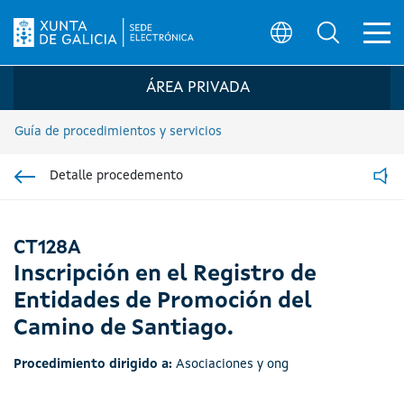
Ab
Búsqueda
Logo de la Sede electrónica de la Xunta 
ÁREA PRIVADA
Guía de procedimientos y servicios
Detalle procedemento
Ir á sección pai
Read
CT128A
Inscripción en el Registro de
Entidades de Promoción del
Camino de Santiago.
Procedimiento dirigido a:
Asociaciones y ong