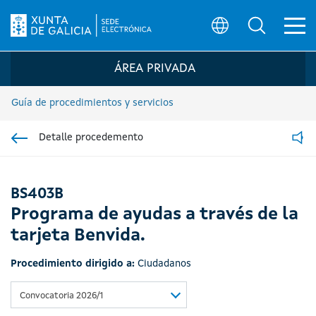
Ab
Búsqueda
Logo de la Sede electrónica de la Xunta 
ÁREA PRIVADA
Guía de procedimientos y servicios
Detalle procedemento
Ir á sección pai
Read
BS403B
Programa de ayudas a través de la
tarjeta Benvida.
Procedimiento dirigido a:
Ciudadanos
Convocatoria 2026/1