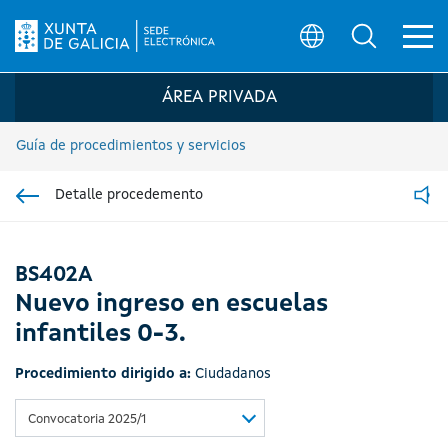
Ab
Búsqueda
Logo de la Sede electrónica de la Xunta 
ÁREA PRIVADA
Guía de procedimientos y servicios
Detalle procedemento
Ir á sección pai
Read
BS402A
Nuevo ingreso en escuelas
infantiles 0-3.
Procedimiento dirigido a:
Ciudadanos
Convocatoria 2025/1