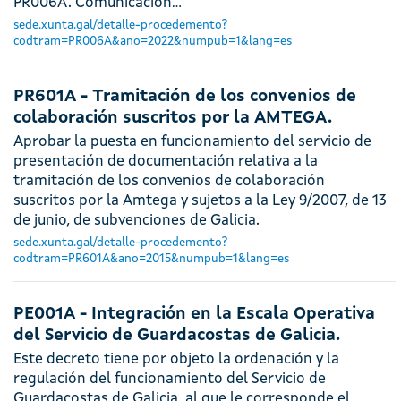
PR006A. Comunicación…
sede.xunta.gal/detalle-procedemento?
codtram=PR006A&ano=2022&numpub=1&lang=es
PR601A - Tramitación de los convenios de
colaboración suscritos por la AMTEGA.
Aprobar la puesta en funcionamiento del servicio de
presentación de documentación relativa a la
tramitación de los convenios de colaboración
suscritos por la Amtega y sujetos a la Ley 9/2007, de 13
de junio, de subvenciones de Galicia.
sede.xunta.gal/detalle-procedemento?
codtram=PR601A&ano=2015&numpub=1&lang=es
PE001A - Integración en la Escala Operativa
del Servicio de Guardacostas de Galicia.
Este decreto tiene por objeto la ordenación y la
regulación del funcionamiento del Servicio de
Guardacostas de Galicia, al que le corresponde el