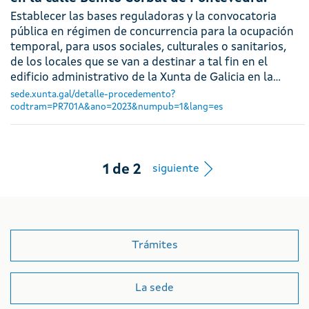
Establecer las bases reguladoras y la convocatoria
pública en régimen de concurrencia para la ocupación
temporal, para usos sociales, culturales o sanitarios,
de los locales que se van a destinar a tal fin en el
edificio administrativo de la Xunta de Galicia en la…
sede.xunta.gal/detalle-procedemento?
codtram=PR701A&ano=2023&numpub=1&lang=es
Botón de nav
1
de
2
siguiente
Trámites
La sede