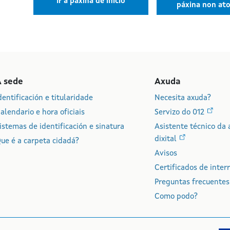
Ir á páxina de inicio
páxina non at
A sede
Axuda
dentificación e titularidade
Necesita axuda?
alendario e hora oficiais
Servizo do 012
istemas de identificación e sinatura
Asistente técnico da 
dixital
ue é a carpeta cidadá?
Avisos
Certificados de inter
Preguntas frecuentes
Como podo?