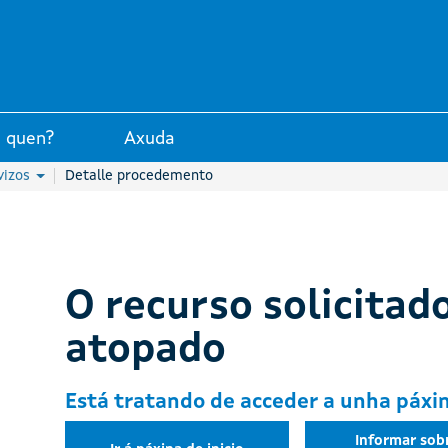
unta de Galicia
 quen?
Axuda
vizos
Detalle procedemento
O recurso solicitado
atopado
Está tratando de acceder a unha páxin
Informar sob