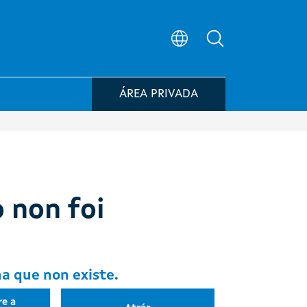
Búsqueda no po
ÁREA PRIVADA
 non foi
a que non existe.
re a