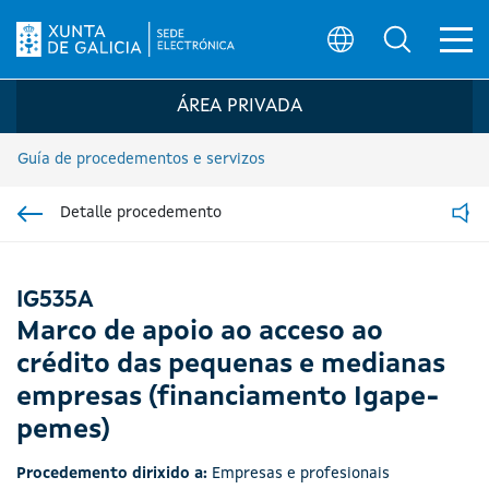
Ab
Búsqueda
Logo da Sede electrónica da Xunta de G
ÁREA PRIVADA
Guía de procedementos e servizos
Detalle procedemento
Ir á sección pai
Read
IG535A
Marco de apoio ao acceso ao
crédito das pequenas e medianas
empresas (financiamento Igape-
pemes)
Procedemento dirixido a:
Empresas e profesionais