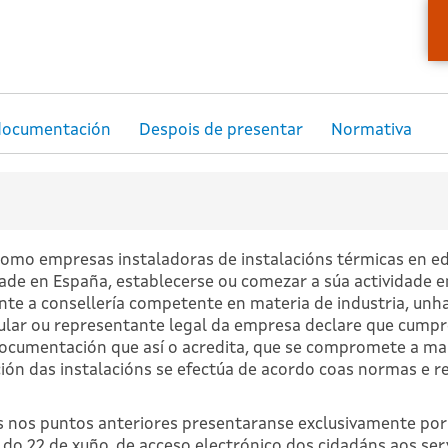
omo empresas instaladoras de instalacións térmicas en edifi
dade en España, establecerse ou comezar a súa actividade en
te a consellería competente en materia de industria, unh
tular ou representante legal da empresa declare que cumpre
ocumentación que así o acredita, que se compromete a man
ción das instalacións se efectúa de acordo coas normas e r
s nos puntos anteriores presentaranse exclusivamente por
, do 22 de xuño, de acceso electrónico dos cidadáns aos ser