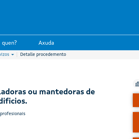
unta de Galicia
 quen?
Axuda
vizos
Detalle procedemento
aladoras ou mantedoras de
ificios.
profesionais