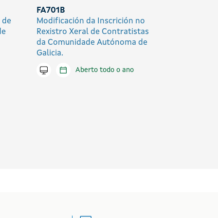
FA701B
l de
Modificación da Inscrición no
de
Rexistro Xeral de Contratistas
da Comunidade Autónoma de
Galicia.
Tramitar en liña
Aberto todo o ano