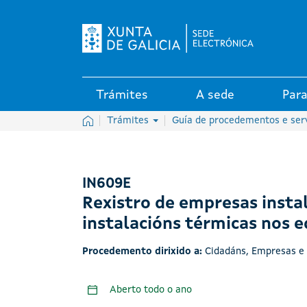
Logo da Sede electrónica da X
Trámites
A sede
Para
Inicio
Trámites
Guía de procedementos e ser
IN609E
Rexistro de empresas inst
instalacións térmicas nos ed
Procedemento dirixido a:
Cidadáns
,
Empresas e 
Aberto todo o ano