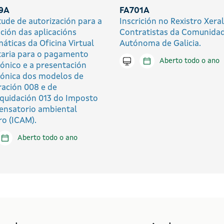
9A
FA701A
itude de autorización para a
Inscrición no Rexistro Xera
ación das aplicacións
Contratistas da Comunida
máticas da Oficina Virtual
Autónoma de Galicia.
taria para o pagamento
Tramitar en liña
Aberto todo o ano
rónico e a presentación
rónica dos modelos de
ración 008 e de
iquidación 013 do Imposto
nsatorio ambiental
ro (ICAM).
tar en liña
Aberto todo o ano