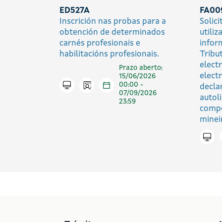
ED527A
FA00
Inscrición nas probas para a
Solic
obtención de determinados
utiliz
carnés profesionais e
infor
habilitacións profesionais.
Tribu
elect
Prazo aberto:
elect
15/06/2026
Icono presencial
Tramitar en liña
00:00 -
decla
07/09/2026
autol
23:59
compe
minei
Trami