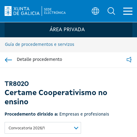
Ab
Búsqueda
Logo da Sede electrónica da Xunta de G
ÁREA PRIVADA
Guía de procedementos e servizos
Detalle procedemento
Ir á sección pai
Read
TR802O
Certame Cooperativismo no
ensino
Procedemento dirixido a:
Empresas e profesionais
Convocatoria 2026/1