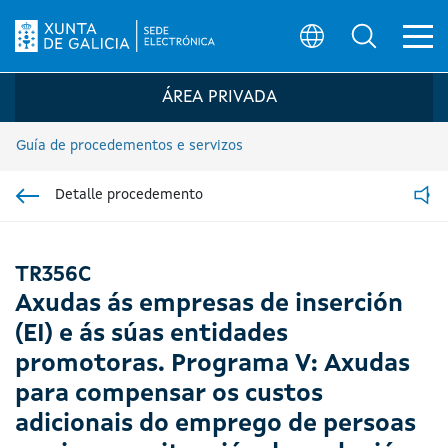
Ab
Búsqueda
Logo da Sede electrónica da Xunta de G
ÁREA PRIVADA
Guía de procedementos e servizos
Detalle procedemento
Ir á sección pai
Read
TR356C
Axudas ás empresas de inserción
(EI) e ás súas entidades
promotoras. Programa V: Axudas
para compensar os custos
adicionais do emprego de persoas