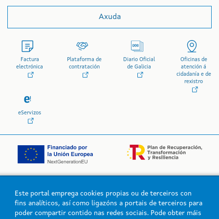
Axuda
Factura
Plataforma de
Diario Oficial
Oficinas de
electrónica
contratación
de Galicia
atención á
cidadanía e de
rexistro
eServizos
Este portal emprega cookies propias ou de terceiros con
Logo da Xunta de Galicia
fins analíticos, así como ligazóns a portais de terceiros para
poder compartir contido nas redes sociais. Pode obter máis