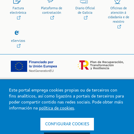
Factura
Plataforma de
Diario Oficial
Oficinas de
electrónica
contratación
de Galicia
atención á
cidadanía e de
rexistro
eServizos
Este portal emprega cookies propias ou de terceiros con
Logo da Xunta de Galicia
fins analíticos, así como ligazóns a portais de terceiros para
poder compartir contido nas redes sociais. Pode obter máis
información na
política de cookies
.
Xunta de Galicia. Información mantida e publicada na intranet pola
Xunta de Galicia
CONFIGURAR COOKIES
Atención á cidadanía
Accesibilidade