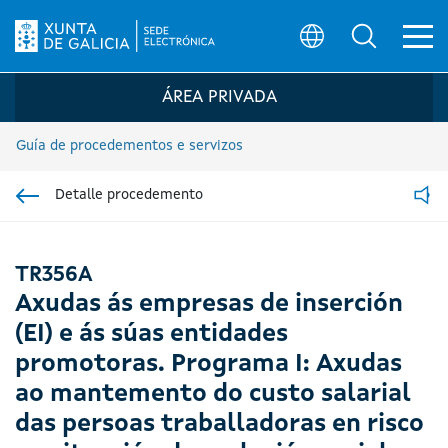
Ab
Búsqueda
Logo da Sede electrónica da Xunta de G
ÁREA PRIVADA
Guía de procedementos e servizos
Detalle procedemento
Ir á sección pai
Read
TR356A
Axudas ás empresas de inserción
(EI) e ás súas entidades
promotoras. Programa I: Axudas
ao mantemento do custo salarial
das persoas traballadoras en risco