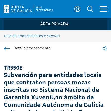
Ab
Búsqueda
Logo da Sede electrónica da Xunta de G
ÁREA PRIVADA
Guía de procedementos e servizos
Detalle procedemento
Ir á sección pai
Read
TR350E
Subvención para entidades locais
que contraten persoas mozas
inscritas no Sistema Nacional de
Garantía Xuvenil,no ámbito da
Comunidade Autónoma de Galicia