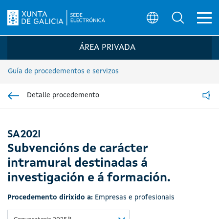
Ab
Búsqueda
Logo da Sede electrónica da Xunta de G
ÁREA PRIVADA
Guía de procedementos e servizos
Detalle procedemento
Ir á sección pai
Read
SA202I
Subvencións de carácter
intramural destinadas á
investigación e á formación.
Procedemento dirixido a:
Empresas e profesionais