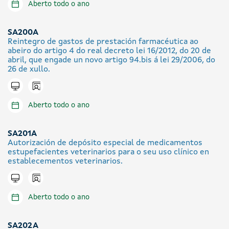
Aberto todo o ano
SA200A
Reintegro de gastos de prestación farmacéutica ao
abeiro do artigo 4 do real decreto lei 16/2012, do 20 de
abril, que engade un novo artigo 94.bis á lei 29/2006, do
26 de xullo.
Icono presencial
Tramitar en liña
Aberto todo o ano
SA201A
Autorización de depósito especial de medicamentos
estupefacientes veterinarios para o seu uso clínico en
establecementos veterinarios.
Icono presencial
Tramitar en liña
Aberto todo o ano
SA202A