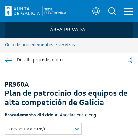
Ab
Búsqueda
Logo da Sede electrónica da Xunta de G
ÁREA PRIVADA
Guía de procedementos e servizos
Detalle procedemento
Ir á sección pai
Read
PR960A
Plan de patrocinio dos equipos de
alta competición de Galicia
Procedemento dirixido a:
Asociacións e ong
Convocatoria 2026/1