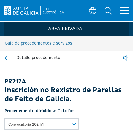
Ab
Búsqueda
Logo da Sede electrónica da Xunta de G
ÁREA PRIVADA
Guía de procedementos e servizos
Detalle procedemento
Ir á sección pai
Read
PR212A
Inscrición no Rexistro de Parellas
de Feito de Galicia.
Procedemento dirixido a:
Cidadáns
Convocatoria 2024/1