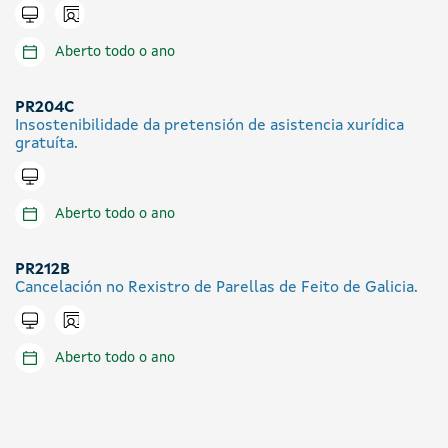
Icono presencial
Tramitar en liña
Aberto todo o ano
PR204C
Insostenibilidade da pretensión de asistencia xurídica
gratuíta.
Tramitar en liña
Aberto todo o ano
PR212B
Cancelación no Rexistro de Parellas de Feito de Galicia.
Icono presencial
Tramitar en liña
Aberto todo o ano