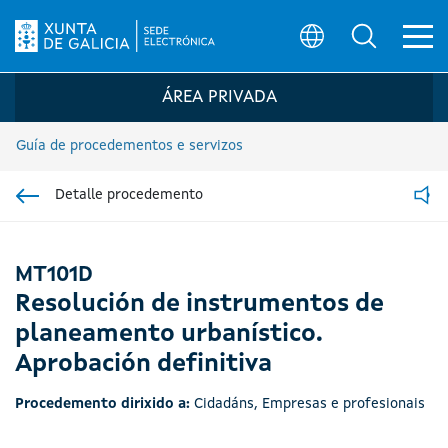
Ab
Búsqueda
Logo da Sede electrónica da Xunta de G
ÁREA PRIVADA
Guía de procedementos e servizos
Detalle procedemento
Ir á sección pai
Read
MT101D
Resolución de instrumentos de
planeamento urbanístico.
Aprobación definitiva
Procedemento dirixido a:
Cidadáns
,
Empresas e profesionais