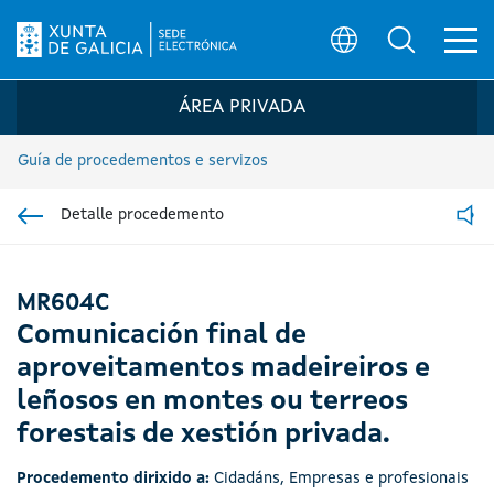
Ab
Búsqueda
Logo da Sede electrónica da Xunta de G
ÁREA PRIVADA
Guía de procedementos e servizos
Detalle procedemento
Ir á sección pai
Read
MR604C
Comunicación final de
aproveitamentos madeireiros e
leñosos en montes ou terreos
forestais de xestión privada.
Procedemento dirixido a:
Cidadáns
,
Empresas e profesionais