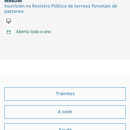
MR604F
Inscrición no Rexistro Público de terreos forestais de
pastoreo.
Tramitar en liña
Aberto todo o ano
Trámites
A sede
Axuda