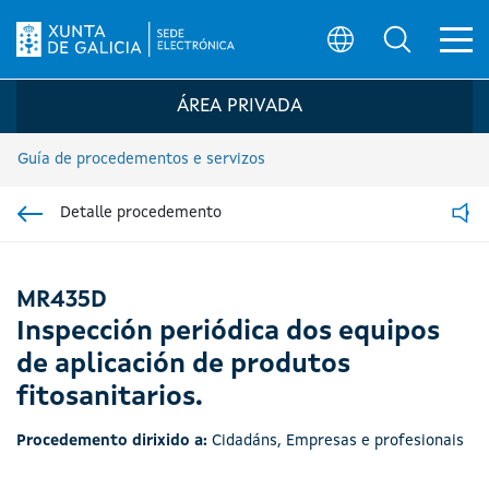
Ab
Búsqueda
Logo da Sede electrónica da Xunta de G
ÁREA PRIVADA
Guía de procedementos e servizos
Detalle procedemento
Ir á sección pai
Read
MR435D
Inspección periódica dos equipos
de aplicación de produtos
fitosanitarios.
Procedemento dirixido a:
Cidadáns
,
Empresas e profesionais