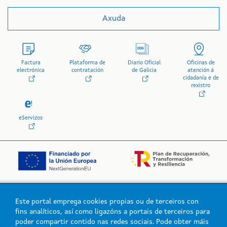
Axuda
Factura
Plataforma de
Diario Oficial
Oficinas de
electrónica
contratación
de Galicia
atención á
cidadanía e de
rexistro
eServizos
Este portal emprega cookies propias ou de terceiros con
Logo da Xunta de Galicia
fins analíticos, así como ligazóns a portais de terceiros para
poder compartir contido nas redes sociais. Pode obter máis