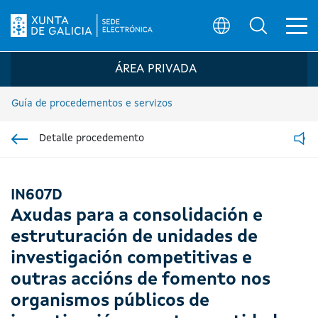
Ab
Búsqueda
Logo da Sede electrónica da Xunta de G
ÁREA PRIVADA
Guía de procedementos e servizos
Detalle procedemento
Ir á sección pai
Read
IN607D
Axudas para a consolidación e
estruturación de unidades de
investigación competitivas e
outras accións de fomento nos
organismos públicos de