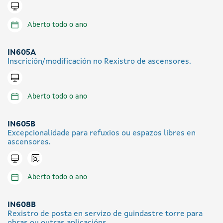
Tramitar en liña
Aberto todo o ano
IN605A
Inscrición/modificación no Rexistro de ascensores.
Tramitar en liña
Aberto todo o ano
IN605B
Excepcionalidade para refuxios ou espazos libres en
ascensores.
Icono presencial
Tramitar en liña
Aberto todo o ano
IN608B
Rexistro de posta en servizo de guindastre torre para