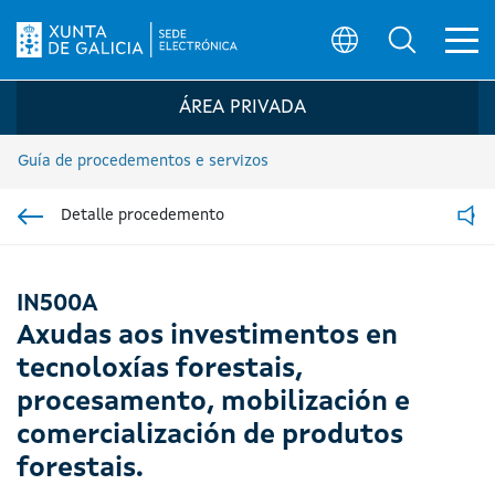
Ab
Búsqueda
Logo da Sede electrónica da Xunta de G
ÁREA PRIVADA
Guía de procedementos e servizos
Detalle procedemento
Ir á sección pai
Read
IN500A
Axudas aos investimentos en
tecnoloxías forestais,
procesamento, mobilización e
comercialización de produtos
forestais.