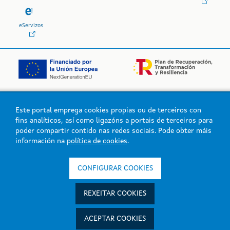
eServizos
Este portal emprega cookies propias ou de terceiros con
Logo da Xunta de Galicia
fins analíticos, así como ligazóns a portais de terceiros para
poder compartir contido nas redes sociais. Pode obter máis
información na
política de cookies
.
Xunta de Galicia. Información mantida e publicada na intranet pola
Xunta de Galicia
CONFIGURAR COOKIES
Atención á cidadanía
Accesibilidade
REXEITAR COOKIES
Aviso legal
Mapa do portal
ACEPTAR COOKIES