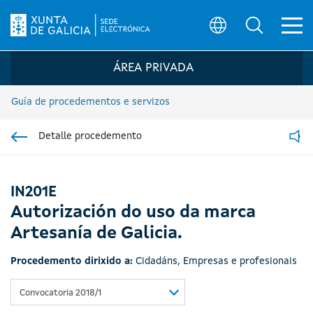
Ab
Búsqueda
Logo da Sede electrónica da Xunta de G
ÁREA PRIVADA
Guía de procedementos e servizos
Detalle procedemento
Ir á sección pai
Read
IN201E
Autorización do uso da marca
Artesanía de Galicia.
Procedemento dirixido a:
Cidadáns
,
Empresas e profesionais
Convocatoria 2018/1