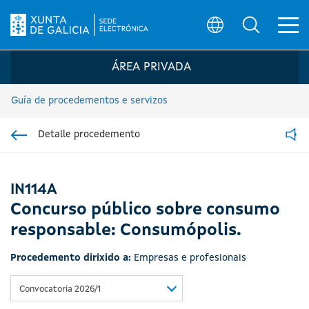
Ab
Búsqueda
Logo da Sede electrónica da Xunta de G
ÁREA PRIVADA
Guía de procedementos e servizos
Detalle procedemento
Ir á sección pai
Read
IN114A
Concurso público sobre consumo
responsable: Consumópolis.
Procedemento dirixido a:
Empresas e profesionais
Convocatoria 2026/1