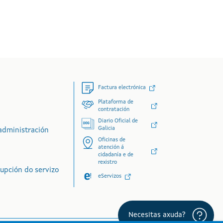
Factura electrónica
Plataforma de
contratación
Diario Oficial de
Galicia
administración
Oficinas de
atención á
cidadanía e de
rexistro
rupción do servizo
eServizos