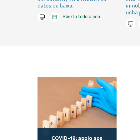
datos ou baixa.
inmob
unha 
Tramitar en liña
Aberto todo o ano
Trami
COVID-19: apoio aos