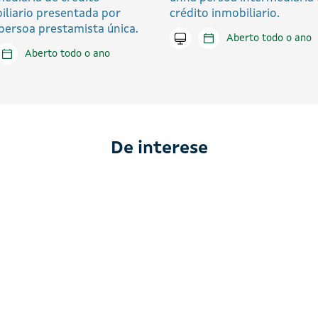
iliario presentada por
crédito inmobiliario.
persoa prestamista única.
Tramitar en liña
Aberto todo o ano
tar en liña
Aberto todo o ano
De interese