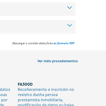
Descargar o contido desta ficha
en formato PDF
Ver máis procedementos
FA300D
 datos
Recoñecemento e inscrición no
soas
rexistro dunha persoa
 por
prestamista inmobiliaria,
 de
modificación de datos ou baixa.