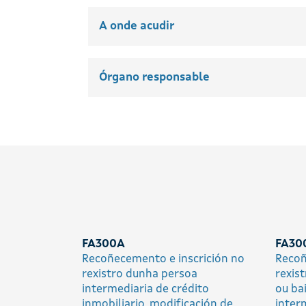
A onde acudir
Órgano responsable
FA300A
FA30
Recoñecemento e inscrición no
Recoñ
rexistro dunha persoa
rexis
intermediaria de crédito
ou ba
inmobiliario, modificación de
inter