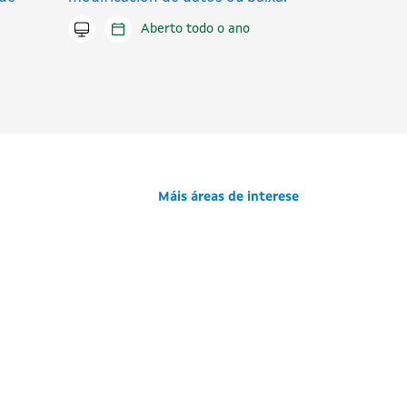
Tramitar en liña
Aberto todo o ano
Máis áreas de interese