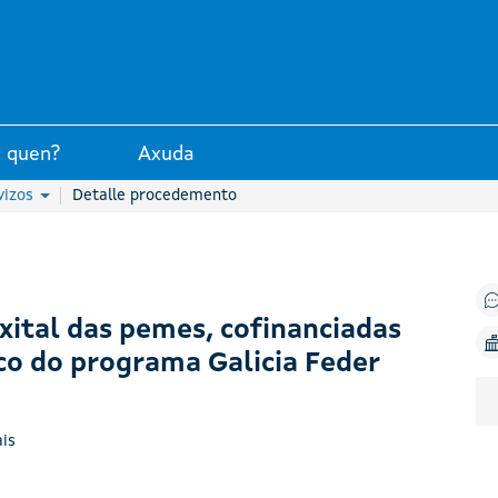
unta de Galicia
 quen?
Axuda
vizos
Detalle procedemento
xital das pemes, cofinanciadas
co do programa Galicia Feder
is