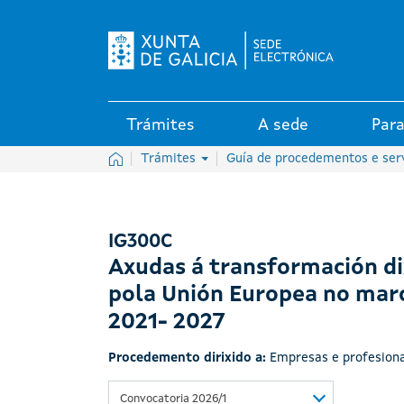
Logo da Sede electrónica da X
Trámites
A sede
Para
Inicio
Trámites
Guía de procedementos e ser
IG300C
Axudas á transformación di
pola Unión Europea no mar
2021- 2027
Procedemento dirixido a:
Empresas e profesiona
Convocatoria 2026/1