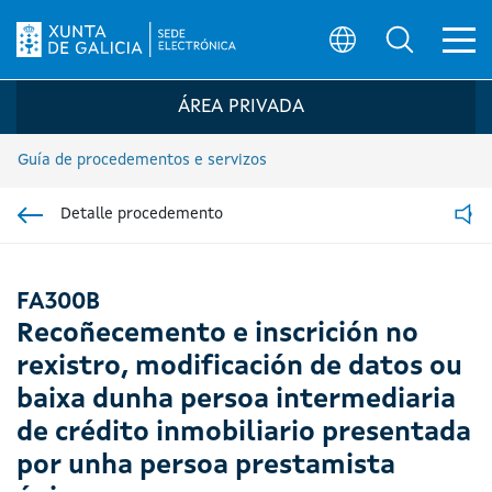
Ab
Búsqueda
Logo da Sede electrónica da Xunta de G
ÁREA PRIVADA
Guía de procedementos e servizos
Detalle procedemento
Ir á sección pai
Read
FA300B
Recoñecemento e inscrición no
rexistro, modificación de datos ou
baixa dunha persoa intermediaria
de crédito inmobiliario presentada
por unha persoa prestamista