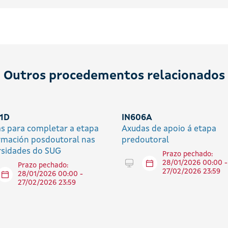
Outros procedementos relacionados
1D
IN606A
s para completar a etapa
Axudas de apoio á etapa
rmación posdoutoral nas
predoutoral
rsidades do SUG
Prazo pechado:
Tramitar en liña
28/01/2026 00:00 -
Prazo pechado:
27/02/2026 23:59
tar en liña
28/01/2026 00:00 -
27/02/2026 23:59