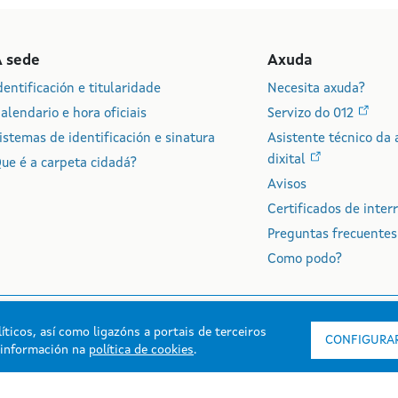
A sede
Axuda
dentificación e titularidade
Necesita axuda?
alendario e hora oficiais
Servizo do 012
istemas de identificación e sinatura
Asistente técnico da 
dixital
ue é a carpeta cidadá?
Avisos
Certificados de inter
Preguntas frecuentes
Como podo?
íticos, así como ligazóns a portais de terceiros
CONFIGURAR
s información na
política de cookies
.
rmación mantida e publicada na intranet pola Xunta de Galicia