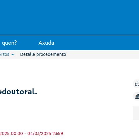
unta de Galicia
 quen?
Axuda
vizos
Detalle procedemento
edoutoral.
2025 00:00 - 04/03/2025 23:59