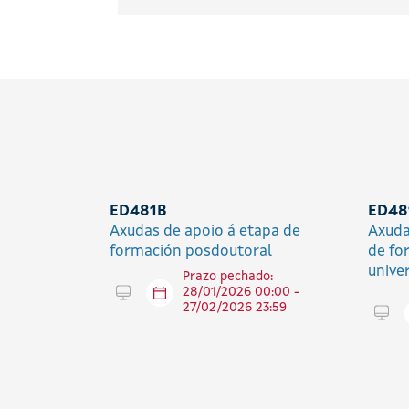
ED481B
ED48
Axudas de apoio á etapa de
Axuda
formación posdoutoral
de fo
unive
Prazo pechado:
Tramitar en liña
28/01/2026 00:00 -
27/02/2026 23:59
Trami