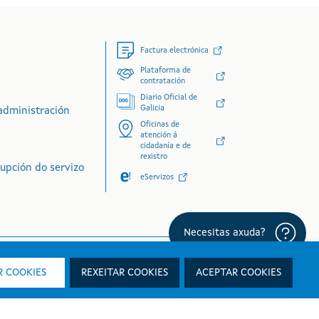
Factura electrónica
Plataforma de
contratación
Diario Oficial de
Galicia
administración
Oficinas de
atención á
cidadanía e de
rexistro
rupción do servizo
eServizos
 COOKIES
REXEITAR COOKIES
ACEPTAR COOKIES