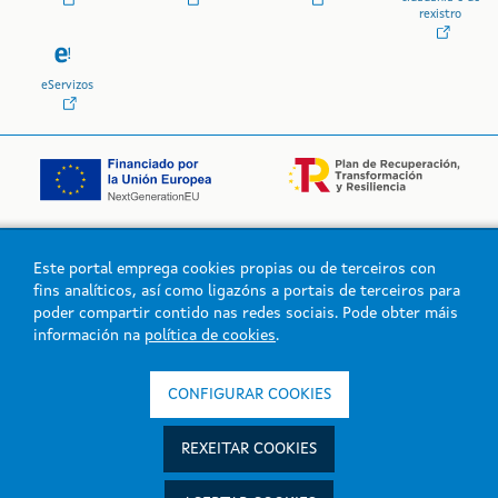
rexistro
eServizos
Este portal emprega cookies propias ou de terceiros con
Logo da Xunta de Galicia
fins analíticos, así como ligazóns a portais de terceiros para
poder compartir contido nas redes sociais. Pode obter máis
información na
política de cookies
.
Xunta de Galicia. Información mantida e publicada na intranet pola
Xunta de Galicia
CONFIGURAR COOKIES
Atención á cidadanía
Accesibilidade
REXEITAR COOKIES
Aviso legal
Mapa do portal