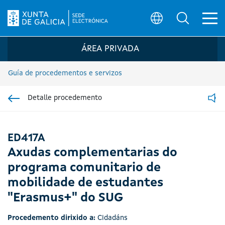
Ab
Búsqueda
Logo da Sede electrónica da Xunta de G
ÁREA PRIVADA
Guía de procedementos e servizos
Detalle procedemento
Ir á sección pai
Read
ED417A
Axudas complementarias do
programa comunitario de
mobilidade de estudantes
"Erasmus+" do SUG
Procedemento dirixido a:
Cidadáns