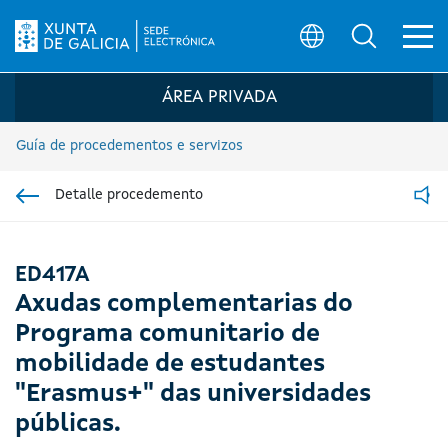
Ab
Búsqueda
Logo da Sede electrónica da Xunta de G
ÁREA PRIVADA
Guía de procedementos e servizos
Detalle procedemento
Ir á sección pai
Read
ED417A
Axudas complementarias do
Programa comunitario de
mobilidade de estudantes
"Erasmus+" das universidades
públicas.