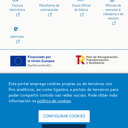
Factura
Plataforma de
Diario Oficial
Oficinas de
electrónica
contratación
de Galicia
atención á
cidadanía e de
rexistro
eServizos
Este portal emprega cookies propias ou de terceiros con
Logo da Xunta de Galicia
fins analíticos, así como ligazóns a portais de terceiros para
poder compartir contido nas redes sociais. Pode obter máis
información na
política de cookies
.
Xunta de Galicia. Información mantida e publicada na intranet pola
Xunta de Galicia
CONFIGURAR COOKIES
Atención á cidadanía
Accesibilidade