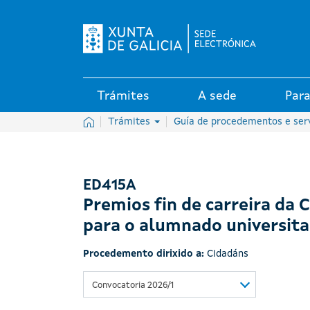
Logo da Sede electrónica da X
Trámites
A sede
Para
Inicio
Trámites
Guía de procedementos e ser
ED415A
Premios fin de carreira da
para o alumnado universita
Procedemento dirixido a:
Cidadáns
Convocatoria 2026/1