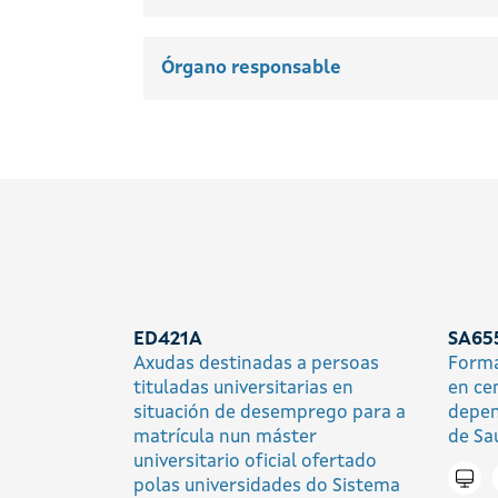
Órgano responsable
ED421A
SA65
Axudas destinadas a persoas
Forma
tituladas universitarias en
en ce
situación de desemprego para a
depen
matrícula nun máster
de Sa
universitario oficial ofertado
Trami
polas universidades do Sistema