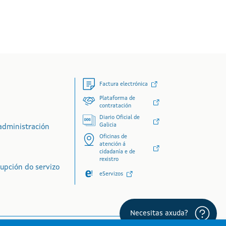
Factura electrónica
Plataforma de
contratación
Diario Oficial de
Galicia
administración
Oficinas de
atención á
cidadanía e de
rexistro
rupción do servizo
eServizos