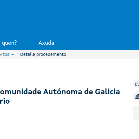
unta de Galicia
 quen?
Axuda
vizos
Detalle procedemento
 Comunidade Autónoma de Galicia
rio