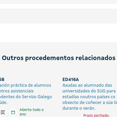
Outros procedementos relacionados
5B
ED416A
ción práctica de alumnos
Axudas ao alumnado das
ntros asistenciais
universidades do SUG para
dentes do Servizo Galego
estadías noutros países co
úde.
obxecto de coñecer a súa l
durante o verán.
Aberto todo o
Icono presencial
tar en liña
ano
Prazo pechado: