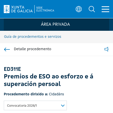
Ab
Búsqueda
Logo da Sede electrónica da Xunta de G
ÁREA PRIVADA
Guía de procedementos e servizos
Detalle procedemento
Ir á sección pai
Read
ED311E
Premios de ESO ao esforzo e á
superación persoal
Procedemento dirixido a:
Cidadáns
Convocatoria 2026/1