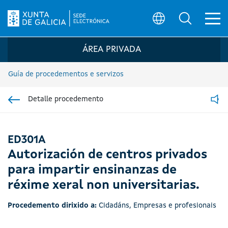
Ab
Búsqueda
Logo da Sede electrónica da Xunta de G
ÁREA PRIVADA
Guía de procedementos e servizos
Detalle procedemento
Ir á sección pai
Read
ED301A
Autorización de centros privados
para impartir ensinanzas de
réxime xeral non universitarias.
Procedemento dirixido a:
Cidadáns
,
Empresas e profesionais