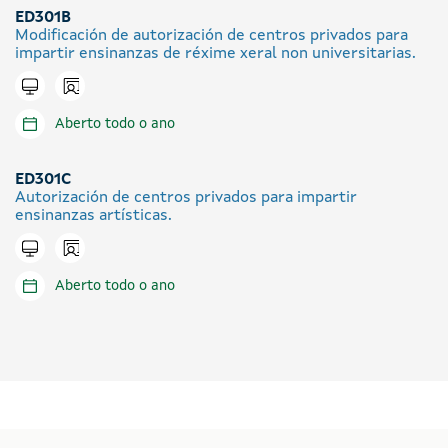
ED301B
Modificación de autorización de centros privados para
impartir ensinanzas de réxime xeral non universitarias.
Icono presencial
Tramitar en liña
Aberto todo o ano
ED301C
Autorización de centros privados para impartir
ensinanzas artísticas.
Icono presencial
Tramitar en liña
Aberto todo o ano