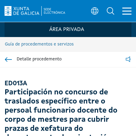
Ab
Búsqueda
Logo da Sede electrónica da Xunta de G
ÁREA PRIVADA
Guía de procedementos e servizos
Detalle procedemento
Ir á sección pai
Read
ED013A
Participación no concurso de
traslados específico entre o
persoal funcionario docente do
corpo de mestres para cubrir
prazas de xefatura do