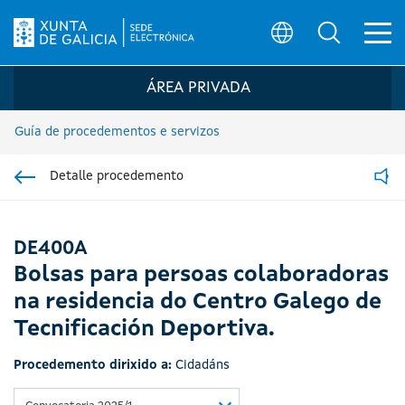
Ab
Búsqueda
Logo da Sede electrónica da Xunta de G
ÁREA PRIVADA
Guía de procedementos e servizos
Detalle procedemento
Ir á sección pai
Read
DE400A
Bolsas para persoas colaboradoras
na residencia do Centro Galego de
Tecnificación Deportiva.
Procedemento dirixido a:
Cidadáns