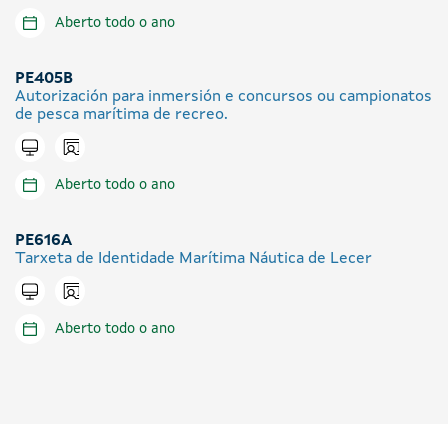
Aberto todo o ano
PE405B
Autorización para inmersión e concursos ou campionatos
de pesca marítima de recreo.
Icono presencial
Tramitar en liña
Aberto todo o ano
PE616A
Tarxeta de Identidade Marítima Náutica de Lecer
Icono presencial
Tramitar en liña
Aberto todo o ano