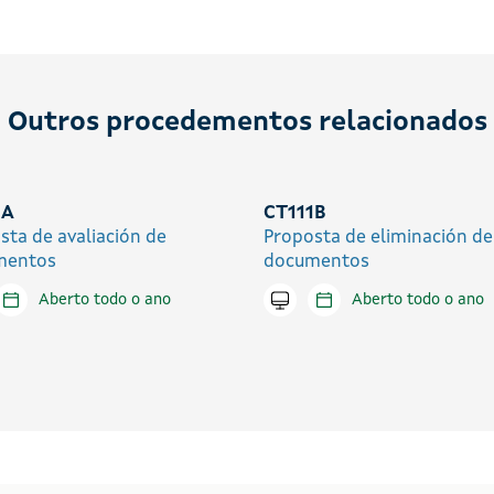
Outros procedementos relacionados
1A
CT111B
sta de avaliación de
Proposta de eliminación de
mentos
documentos
tar en liña
Aberto todo o ano
Tramitar en liña
Aberto todo o ano