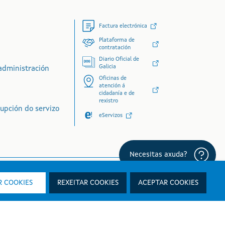
Factura electrónica
Plataforma de
contratación
Diario Oficial de
Galicia
administración
Oficinas de
atención á
cidadanía e de
rexistro
rupción do servizo
eServizos
 COOKIES
REXEITAR COOKIES
ACEPTAR COOKIES