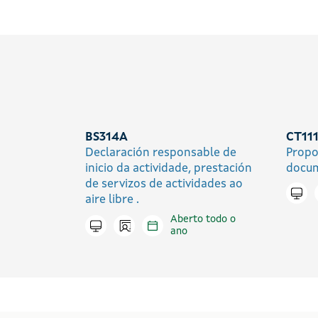
BS314A
CT11
Declaración responsable de
Propo
inicio da actividade, prestación
docu
de servizos de actividades ao
Trami
aire libre .
Aberto todo o
Icono presencial
Tramitar en liña
ano