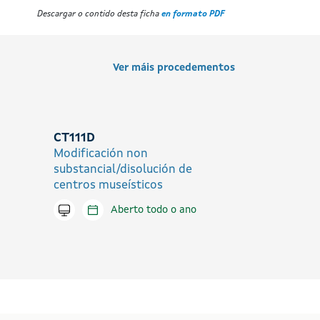
Descargar o contido desta ficha
en formato PDF
Ver máis procedementos
CT111D
Modificación non
substancial/disolución de
centros museísticos
Tramitar en liña
Aberto todo o ano