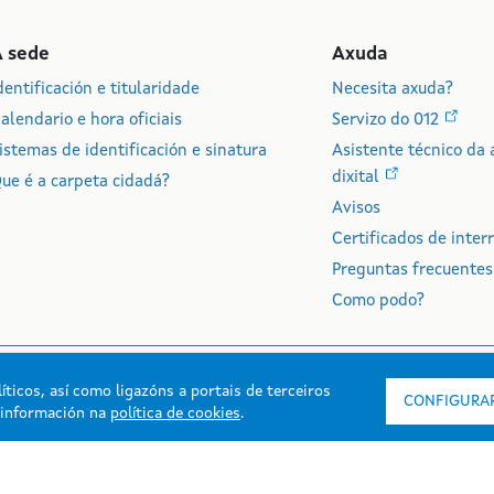
A sede
Axuda
dentificación e titularidade
Necesita axuda?
alendario e hora oficiais
Servizo do 012
istemas de identificación e sinatura
Asistente técnico da 
dixital
ue é a carpeta cidadá?
Avisos
Certificados de inter
Preguntas frecuentes
Como podo?
íticos, así como ligazóns a portais de terceiros
CONFIGURAR
s información na
política de cookies
.
rmación mantida e publicada na intranet pola Xunta de Galicia
esibilidade
Aviso legal
Mapa do portal