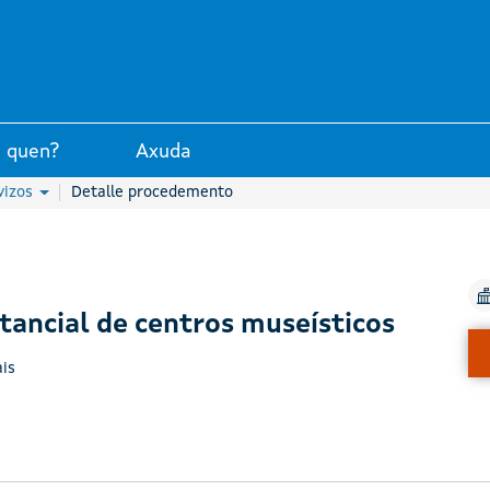
unta de Galicia
 quen?
Axuda
vizos
Detalle procedemento
tancial de centros museísticos
is