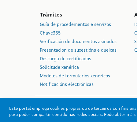
Trámites
Guía de procedementos e servizos
I
Chave365
C
Verificación de documentos asinados
S
Presentación de suxestións e queixas
Q
Descarga de certificados
Solicitude xenérica
Modelos de formularios xenéricos
Notificacións electrónicas
Este portal emprega cookies propias ou de terceiros con fins anal
para poder compartir contido nas redes sociais. Pode obter mái
Xunta de Galicia. Info
Atención á cidadanía
Acc