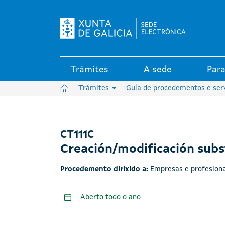
Logo da Sede electrónica da X
Trámites
A sede
Para
Inicio
Trámites
Guía de procedementos e ser
CT111C
Creación/modificación subs
Procedemento dirixido a:
Empresas e profesiona
Aberto todo o ano