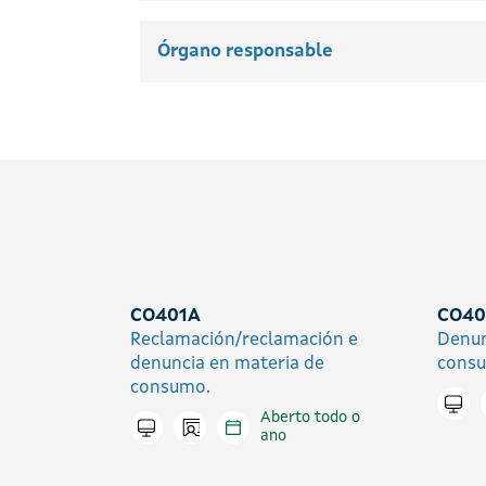
Órgano responsable
CO401A
CO40
Reclamación/reclamación e
Denun
denuncia en materia de
cons
consumo.
Trami
Aberto todo o
Icono presencial
Tramitar en liña
ano