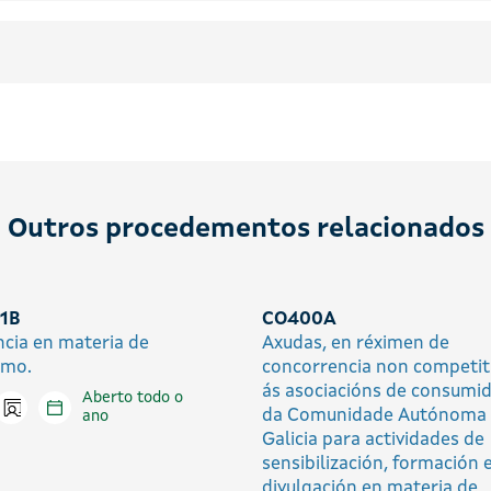
Outros procedementos relacionados
1B
CO400A
cia en materia de
Axudas, en réximen de
umo.
concorrencia non competiti
ás asociacións de consumi
Aberto todo o
Icono presencial
tar en liña
da Comunidade Autónoma
ano
Galicia para actividades de
sensibilización, formación 
divulgación en materia de