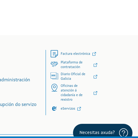
Factura electrónica
Plataforma de
contratación
Diario Oficial de
Galicia
administración
Oficinas de
atención á
cidadanía e de
rexistro
rupción do servizo
eServizos